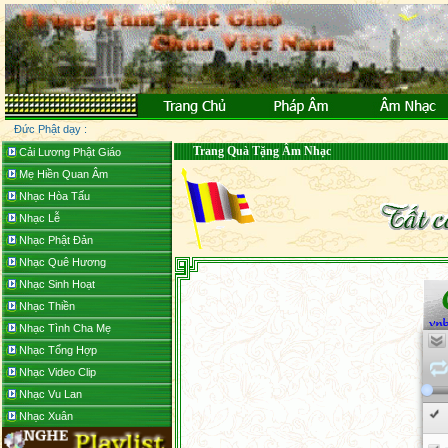
Đức Phật dạy :
Trang Quà Tặng Âm Nhạc
Cải Lương Phật Giáo
Mẹ Hiền Quan Âm
Nhạc Hòa Tấu
Nhạc Lễ
Nhạc Phật Đản
Nhạc Quê Hương
Nhạc Sinh Hoạt
Nhạc Thiền
Nhạc Tình Cha Mẹ
Nhạc Tổng Hợp
Nhạc Video Clip
Nhạc Vu Lan
Nhạc Xuân