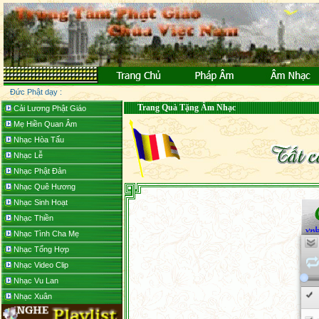
Đức Phật dạy :
Trang Quà Tặng Âm Nhạc
Cải Lương Phật Giáo
Mẹ Hiền Quan Âm
Nhạc Hòa Tấu
Nhạc Lễ
Nhạc Phật Đản
Nhạc Quê Hương
Nhạc Sinh Hoạt
Nhạc Thiền
Nhạc Tình Cha Mẹ
Nhạc Tổng Hợp
Nhạc Video Clip
Nhạc Vu Lan
Nhạc Xuân