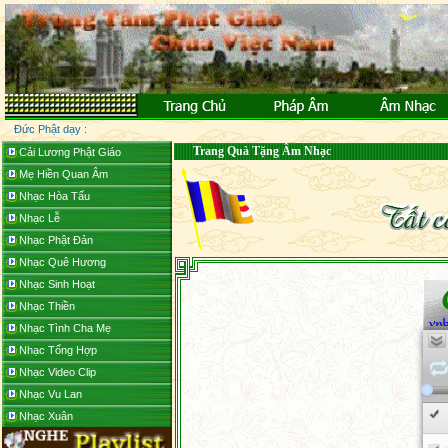
Đức Phật dạy :
Trang Quà Tặng Âm Nhạc
Cải Lương Phật Giáo
Mẹ Hiền Quan Âm
Nhạc Hòa Tấu
Nhạc Lễ
Nhạc Phật Đản
Nhạc Quê Hương
Nhạc Sinh Hoạt
Nhạc Thiền
Nhạc Tình Cha Mẹ
Nhạc Tổng Hợp
Nhạc Video Clip
Nhạc Vu Lan
Nhạc Xuân