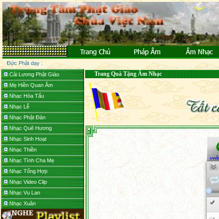
Đức Phật dạy :
Trang Quà Tặng Âm Nhạc
Cải Lương Phật Giáo
Mẹ Hiền Quan Âm
Nhạc Hòa Tấu
Nhạc Lễ
Nhạc Phật Đản
Nhạc Quê Hương
Nhạc Sinh Hoạt
Nhạc Thiền
Nhạc Tình Cha Mẹ
Nhạc Tổng Hợp
Nhạc Video Clip
Nhạc Vu Lan
Nhạc Xuân