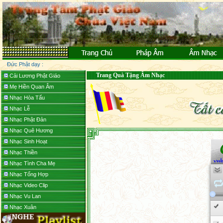
Đức Phật dạy :
Trang Quà Tặng Âm Nhạc
Cải Lương Phật Giáo
Mẹ Hiền Quan Âm
Nhạc Hòa Tấu
Nhạc Lễ
Nhạc Phật Đản
Nhạc Quê Hương
Nhạc Sinh Hoạt
Nhạc Thiền
Nhạc Tình Cha Mẹ
Nhạc Tổng Hợp
Nhạc Video Clip
Nhạc Vu Lan
Nhạc Xuân