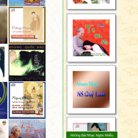
Không tài sản quốc độ,
Không cầu mình thành tựu,
Với việc làm phi pháp,
Vị ấy thật trì giới,
Có trí tuệ đúng pháp.
Ít người giữa nhân loại,
Đến được bờ bên kia,
Còn số người còn lại
Xuôi ngược chạy bbờ này.
Nhữngg ai hành trì pháp,
Theeo chánh pháp khéo dạy,
Sẽ đến bờ bên kia,
Vượt ma lực khó thoát.
Kẻ trí bỏ pháp đen,
Tu tập theo pháp trắng,
Bỏ nhà sống không nhà,
Sống viễn ly khó lạc.
Hãy cầu vui niết bàn,
Bỏ dục, không sở hữu,
Những Bài Nhạc Nghe Nhiều
Kẻ trí tự rữa sạch,