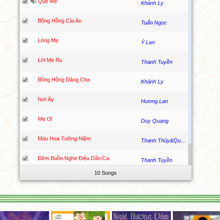
Quê Mẹ
Khánh Ly
Bông Hồng Cài Áo
Tuấn Ngọc
Lòng Mẹ
Ý Lan
Lời Mẹ Ru
Thanh Tuyền
Bông Hồng Dâng Cha
Khánh Ly
Nơi Ấy
Hương Lan
Mẹ Ơi
Duy Quang
Màu Hoa Tưởng Niệm
Thanh Thủy&Quốc Kiệt
Đêm Buồn Nghe Điệu Dân Ca
Thanh Tuyền
10 Songs
Tình Cha
Trường Vũ