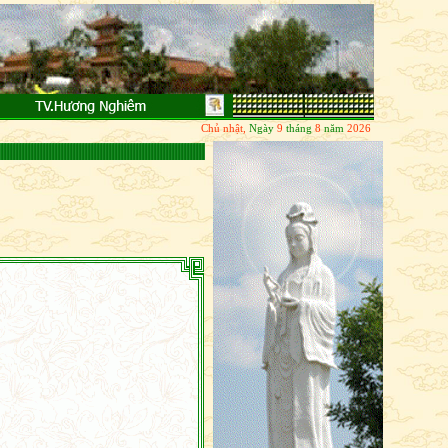
oạn diệt, Tương lai thì chưa đến; Chỉ có pháp hiện tại, Tuệ quán chính ở đây; Không động 
Chủ nhật,
Ngày
9
tháng
8
năm
2026