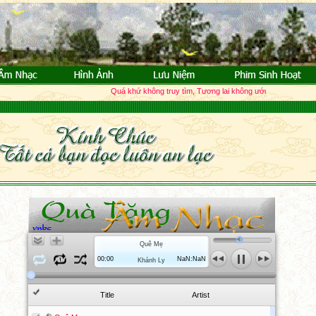
Quá khứ không truy tìm, Tương lai không ước vọng; Quá khứ đã đ
Quê Mẹ
00:00
NaN:NaN
Khánh Ly
Title
Artist