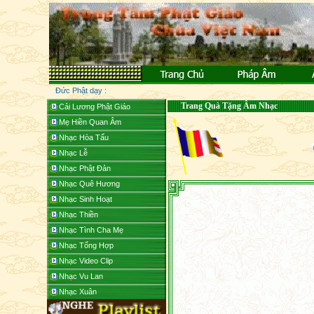
Đức Phật dạy :
Trang Quà Tặng Âm Nhạc
Cải Lương Phật Giáo
Mẹ Hiền Quan Âm
Nhạc Hòa Tấu
Nhạc Lễ
Nhạc Phật Đản
Nhạc Quê Hương
Nhạc Sinh Hoạt
Nhạc Thiền
Nhạc Tình Cha Mẹ
Nhạc Tổng Hợp
Nhạc Video Clip
Nhạc Vu Lan
Nhạc Xuân