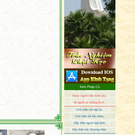
Nếu thấy bậc hiền trí,
Chỉ lối và khiển trách,
Như chỉ chỗ chôn vàng,
Hãy thân cận người trí!
Thân cận người như vậy,
Chỉ tốt hơn, không xấu
Những người hay khuyên dạy,
Ngăn người khác làm ác,
Được người hiền kính yêu,
Kinh Pháp Cú
Bị người ác không thích.
Chớ thân với bạn ác,
Chớ thân kẻ tiểu nhân,
Hãy thân người bạn lành,
Hãy thân bậc thượng nhân.
Pháp hỷ đem an lạc,
Với tâm tư thuần định,