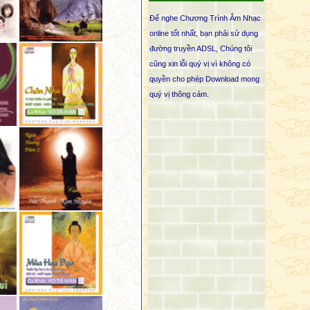
Cấu uế từ nội tâm.
Để nghe Chương Trình Âm Nhạc
Những ai với chánh tâm,
online tốt nhất, bạn phải sử dụng
Khéo tu tập giác chi,
đường truyền ADSL, Chúng tôi
Từ bỏ mọi ái nhiễm,
cũng xin lỗi quý vị vì không có
Hoan hỷ không chấp thủ,
quyền cho phép Download mong
Không lậu hoặc sáng chói,
quý vị thông cảm.
Sống tịch tịnh ở đời.