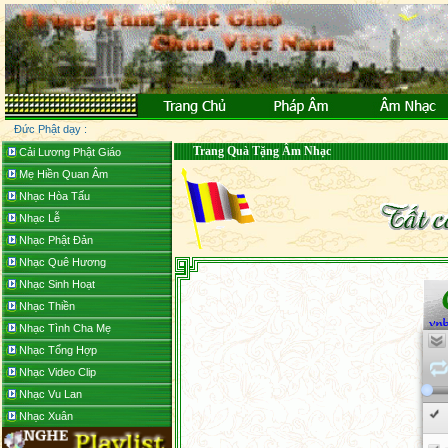
Đức Phật dạy :
Trang Quà Tặng Âm Nhạc
Cải Lương Phật Giáo
Mẹ Hiền Quan Âm
Nhạc Hòa Tấu
Nhạc Lễ
Nhạc Phật Đản
Nhạc Quê Hương
Nhạc Sinh Hoạt
Nhạc Thiền
Nhạc Tình Cha Mẹ
Nhạc Tổng Hợp
Nhạc Video Clip
Nhạc Vu Lan
Nhạc Xuân