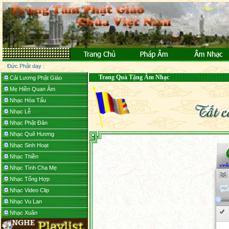
Đức Phật dạy :
Trang Quà Tặng Âm Nhạc
Cải Lương Phật Giáo
Mẹ Hiền Quan Âm
Nhạc Hòa Tấu
Nhạc Lễ
Nhạc Phật Đản
Nhạc Quê Hương
Nhạc Sinh Hoạt
Nhạc Thiền
Nhạc Tình Cha Mẹ
Nhạc Tổng Hợp
Nhạc Video Clip
Nhạc Vu Lan
Nhạc Xuân