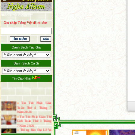
Nhập Tựa Đề cần tìm:
Xin nhập Tiếng Việt đã có sẳn:
Danh Sách Tác Giả
Danh Sách Ca Sĩ
Tin Cập Nhật
Tin Tức Phật Giáo
Tuần Thứ 4 Tháng 7
Năm 2026
Tin Tức Phật Giáo Thế
Giới Tuần Thứ 3 Tháng
7 Năm 2026
Thông Báo Đại Lễ Vu
Lan Báo Hiếu Năm 2026
Tin Tức Phật Giáo Thế