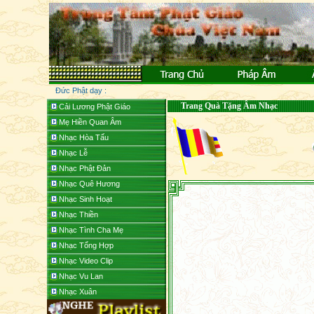
Đức Phật dạy :
Trang Quà Tặng Âm Nhạc
Cải Lương Phật Giáo
Mẹ Hiền Quan Âm
Nhạc Hòa Tấu
Nhạc Lễ
Nhạc Phật Đản
Nhạc Quê Hương
Nhạc Sinh Hoạt
Nhạc Thiền
Nhạc Tình Cha Mẹ
Nhạc Tổng Hợp
Nhạc Video Clip
Nhạc Vu Lan
Nhạc Xuân