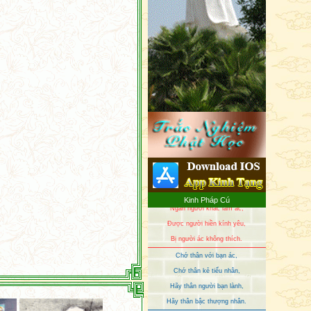
Nếu thấy bậc hiền trí,
Chỉ lối và khiển trách,
Như chỉ chỗ chôn vàng,
Hãy thân cận người trí!
Thân cận người như vậy,
Chỉ tốt hơn, không xấu
Những người hay khuyên dạy,
Ngăn người khác làm ác,
Kinh Pháp Cú
Được người hiền kính yêu,
Bị người ác không thích.
Chớ thân với bạn ác,
Chớ thân kẻ tiểu nhân,
Hãy thân người bạn lành,
Hãy thân bậc thượng nhân.
Pháp hỷ đem an lạc,
Với tâm tư thuần định,