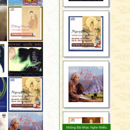
Không tài sản quốc độ,
Không cầu mình thành tựu,
Với việc làm phi pháp,
Vị ấy thật trì giới,
Có trí tuệ đúng pháp.
Ít người giữa nhân loại,
Đến được bờ bên kia,
Còn số người còn lại
Xuôi ngược chạy bbờ này.
Nhữngg ai hành trì pháp,
Theeo chánh pháp khéo dạy,
Sẽ đến bờ bên kia,
Vượt ma lực khó thoát.
Kẻ trí bỏ pháp đen,
Tu tập theo pháp trắng,
Bỏ nhà sống không nhà,
Sống viễn ly khó lạc.
Hãy cầu vui niết bàn,
Bỏ dục, không sở hữu,
Những Bài Nhạc Nghe Nhiều
Kẻ trí tự rữa sạch,