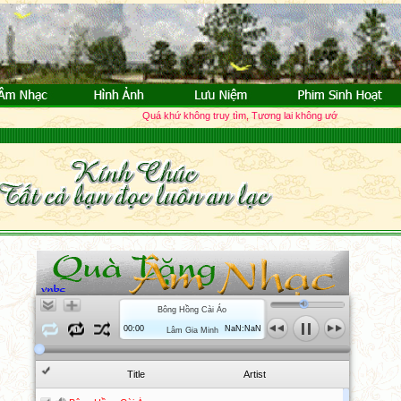
Quá khứ không truy tìm, Tương lai không ước vọng; Quá khứ đã 
Bông Hồng Cài Áo
00:00
NaN:NaN
Lâm Gia Minh
Title
Artist