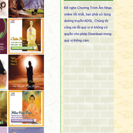
Cấu uế từ nội tâm.
Để nghe Chương Trình Âm Nhạc
Những ai với chánh tâm,
online tốt nhất, bạn phải sử dụng
Khéo tu tập giác chi,
đường truyền ADSL, Chúng tôi
Từ bỏ mọi ái nhiễm,
cũng xin lỗi quý vị vì không có
Hoan hỷ không chấp thủ,
quyền cho phép Download mong
Không lậu hoặc sáng chói,
quý vị thông cảm.
Sống tịch tịnh ở đời.