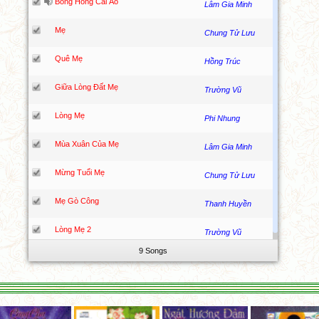
Bông Hồng Cài Áo
Lâm Gia Minh
Mẹ
Chung Tử Lưu
Quê Mẹ
Hồng Trúc
Giữa Lòng Đất Mẹ
Trường Vũ
Lòng Mẹ
Phi Nhung
Mùa Xuân Của Mẹ
Lâm Gia Minh
Mừng Tuổi Mẹ
Chung Tử Lưu
Mẹ Gò Công
Thanh Huyền
Lòng Mẹ 2
Trường Vũ
9 Songs