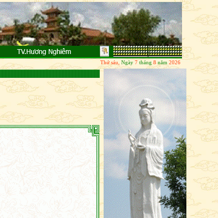
đoạn diệt, Tương lai thì chưa đến; Chỉ có pháp hiện tại, Tuệ quán chính ở đây; Không động 
Thứ sáu,
Ngày
7
tháng
8
năm
2026