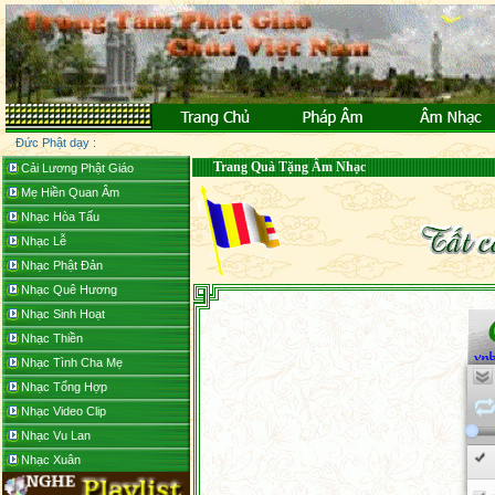
Đức Phật dạy :
Trang Quà Tặng Âm Nhạc
Cải Lương Phật Giáo
Mẹ Hiền Quan Âm
Nhạc Hòa Tấu
Nhạc Lễ
Nhạc Phật Đản
Nhạc Quê Hương
Nhạc Sinh Hoạt
Nhạc Thiền
Nhạc Tình Cha Mẹ
Nhạc Tổng Hợp
Nhạc Video Clip
Nhạc Vu Lan
Nhạc Xuân