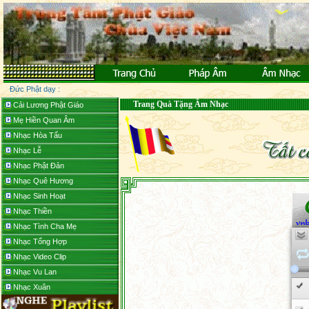
Đức Phật dạy :
Trang Quà Tặng Âm Nhạc
Cải Lương Phật Giáo
Mẹ Hiền Quan Âm
Nhạc Hòa Tấu
Nhạc Lễ
Nhạc Phật Đản
Nhạc Quê Hương
Nhạc Sinh Hoạt
Nhạc Thiền
Nhạc Tình Cha Mẹ
Nhạc Tổng Hợp
Nhạc Video Clip
Nhạc Vu Lan
Nhạc Xuân
Tin Tức Phật Giáo
Tuần Thứ 4 Tháng 7